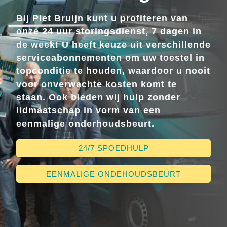
Bij Piet Bruijn kunt u profiteren van
onze 24 uur storingsdienst, 7 dagen in
de week! U heeft keuze uit verschillende
serviceabonnementen om uw toestel in
topconditie te houden, waardoor u nooit
voor onverwachte kosten komt te
staan. Ook bieden wij hulp zonder
lidmaatschap in vorm van een
eenmalige onderhoudsbeurt.
24/7 SPOEDHULP
EENMALIGE ONDEHOUDSBEURT