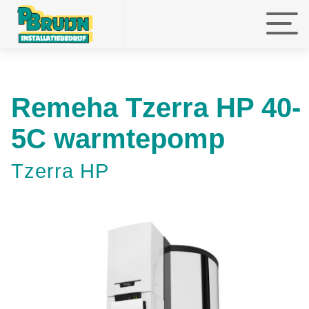
faefef
faefef
faefef
Remeha Tzerra HP 40-
5C warmtepomp
Tzerra HP