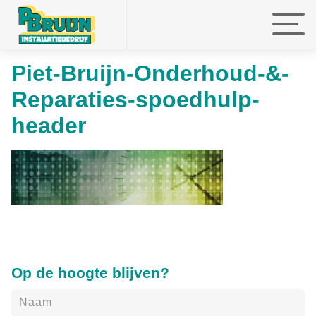
Piet-Bruijn-Onderhoud-&-
faefef
faefef
faefef
Reparaties-spoedhulp-
header
Op de hoogte blijven?