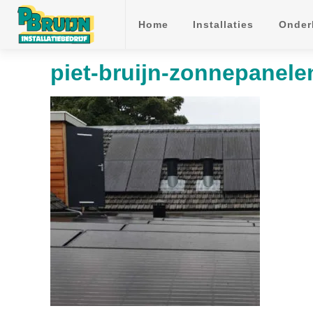
Home
Installaties
Onder
piet-bruijn-zonnepanelen
faefef
faefef
faefef