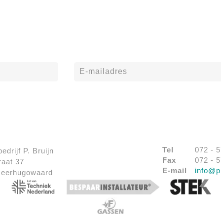
Tel
072 - 
bedrijf P. Bruijn
Fax
072 - 
raat 37
E-mail
info@pi
Heerhugowaard