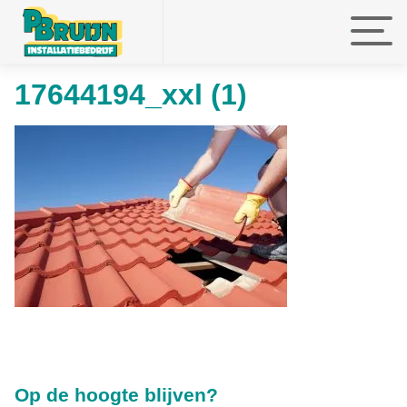
17644194_xxl (1)
faefef
faefef
faefef
Op de hoogte blijven?