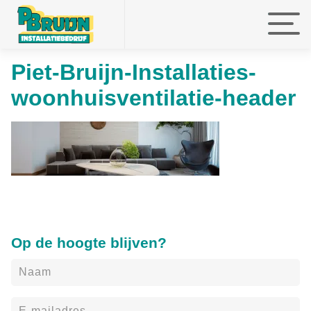
Piet-Bruijn-Installaties-
faefef
faefef
faefef
woonhuisventilatie-header
Op de hoogte blijven?