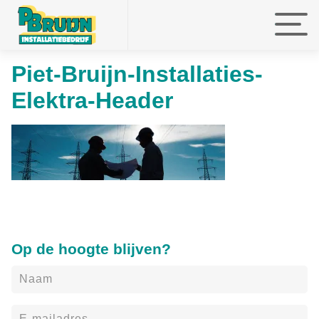
Piet-Bruijn-Installaties-
faefef
faefef
faefef
Elektra-Header
Op de hoogte blijven?