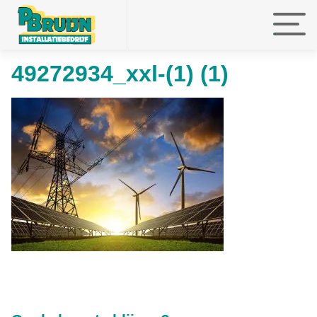
49272934_xxl-(1) (1)
faefef
faefef
faefef