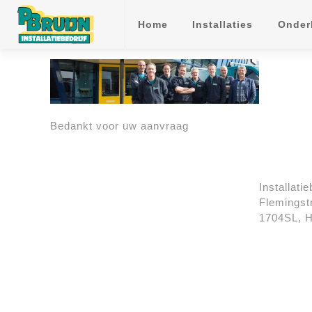
Home
Installaties
Onder
faefef
faefef
faefef
Bedankt voor uw aanvraag
Installatie
Flemingst
1704SL, 