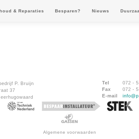
houd & Reparaties
Besparen?
Nieuws
Duurza
Tel
072 - 
bedrijf P. Bruijn
Fax
072 - 
raat 37
E-mail
info@pi
Heerhugowaard
Algemene voorwaarden