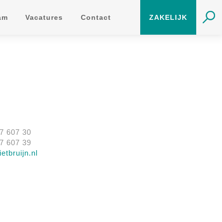
am
Vacatures
Contact
ZAKELIJK
57 607 30
57 607 39
etbruijn.nl