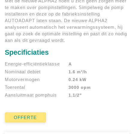
Met de nieuwe ALPHA2 hoeft u zich geen zorgen meer
te maken over pompinstellingen. Simpelweg de pomp
installeren en deze op de fabrieksinstelling
AUTOADAPT laten staan. De nieuwe ALPHA2
analyseert automatisch het verwarmingssysteem, hij
gaat op zoek de optimale instelling en past dit zo nodig
aan als dit gevraagd wordt.
Specificiaties
Energie-efficiëntieklasse
A
Nominaal debiet
1.6 m³/h
Motorvermogen
0.24 kW
Toerental
3000 opm
Aansluitmaat pomphuis
1.1/2"
OFFERTE